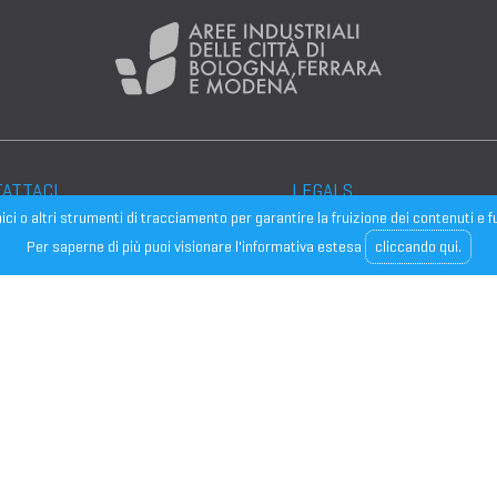
ATTACI
LEGALS
cnici o altri strumenti di tracciamento per garantire la fruizione dei contenuti 
roblemi o richieste di
Per saperne di più puoi visionare l'informativa estesa
cliccando qui.
Note legali
mazioni contattaci
Privacy
dirizzo mail:
Cookies
nte@confindustriaemilia.it