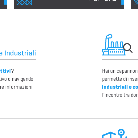
 Industriali
ttivi
?
Hai un capannone
tivo o navigando
permette di inser
re informazioni
industriali e c
l'incontro tra do