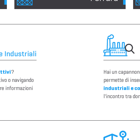
 Industriali
ttivi
?
Hai un capannone
tivo o navigando
permette di inser
re informazioni
industriali e c
l'incontro tra do