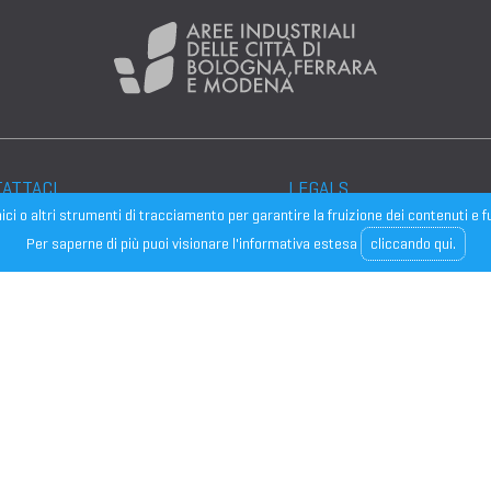
ATTACI
LEGALS
cnici o altri strumenti di tracciamento per garantire la fruizione dei contenuti 
roblemi o richieste di
Per saperne di più puoi visionare l'informativa estesa
cliccando qui.
Note legali
mazioni contattaci
Privacy
dirizzo mail:
Cookies
nte@confindustriaemilia.it