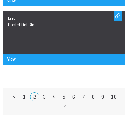
View
Link
Castel Del Rio
View
<
1
2
3
4
5
6
7
8
9
10
>