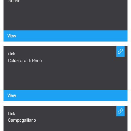
Budrio
View
Link
Calderara di Reno
View
Link
Campogalliano