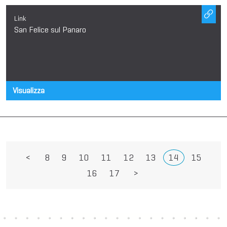
Link
San Felice sul Panaro
Visualizza
<
8
9
10
11
12
13
14
15
16
17
>